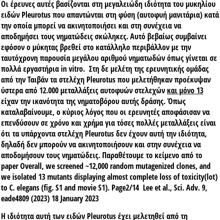
Οι έρευνες αυτές βασίζονται στη μεγαλειώδη ιδιότητα του μυκηλίου
ειδών Pleurotus που
απαντώνται στη φύση (αυτοφυή μανιτάρια)
κατά
την οποία μπορεί να ακινητοποιήσει και στη συνέχεια να
αποδημήσει τους νηματώδεις σκώληκες. Αυτό βεβαίως συμβαίνει
εφόσον ο μύκητας βρεθεί στο κατάλληλο περιβάλλον με την
ταυτόχρονη παρουσία μεγάλου αριθμού νηματωδών όπως γίνεται σε
πολλά εργαστήρια in vitro. Στη δε μελέτη της ερευνητικής ομάδας
από την Ταιβάν τα στελέχη Pleurotus που μελετήθηκαν προέκυψαν
ύστερα από 12.000 μεταλλάξεις αυτοφυών στελεχών
και μόνο 13
είχαν την ικανότητα της νηματοβόρου αυτής δράσης. Όπως
καταλαβαίνουμε, ο κύριος λόγος που οι ερευνητές αποφάσισαν να
επενδύσουν σε χρόνο και χρήμα για τόσες πολλές μεταλλάξεις είναι
ότι τα
υπάρχοντα στελέχη Pleurotus δεν έχουν αυτή την ιδιότητα
,
δηλαδή δεν μπορούν να ακινητοποιήσουν και στην συνέχεια να
αποδομήσουν τους νηματώδεις. Παραθέτουμε το κείμενο από το
paper Overall, we screened ~12,000 random mutagenized clones, and
we isolated 13 mutants displaying almost complete loss of toxicity(lot)
to C. elegans (fig. S1 and movie S1). Page2/14 Lee et al., Sci. Adv. 9,
eade4809 (2023) 18 January 2023
Η ιδιότητα αυτή των ειδών Pleurotus έχει μελετηθεί από τη