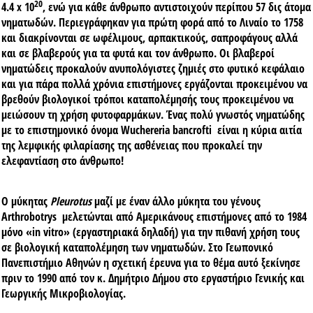
20
4.4 x 10
, ενώ για κάθε άνθρωπο αντιστοιχούν περίπου 57 δις άτομα
νηματωδών. Περιεγράφηκαν για πρώτη φορά από το Λιναίο το 1758
και διακρίνονται σε ωφέλιμους, αρπακτικούς, σαπροφάγους αλλά
και σε βλαβερούς για τα φυτά και τον άνθρωπο. Οι βλαβεροί
νηματώδεις προκαλούν ανυπολόγιστες ζημιές στο φυτικό κεφάλαιο
και για πάρα πολλά χρόνια επιστήμονες εργάζονται προκειμένου να
βρεθούν βιολογικοί τρόποι καταπολέμησής τους προκειμένου να
μειώσουν τη χρήση φυτοφαρμάκων. Ένας πολύ γνωστός νηματώδης
με το επιστημονικό όνομα Wuchereria bancrofti είναι η κύρια αιτία
της λεμφικής φιλαρίασης της ασθένειας που προκαλεί την
ελεφαντίαση στο άνθρωπο!
Ο μύκητας
Pleurotus
μαζί με έναν άλλο μύκητα του γένους
Arthrobotrys μελετώνται από Αμερικάνους επιστήμονες από το 1984
μόνο «in vitro» (εργαστηριακά δηλαδή) για την πιθανή χρήση τους
σε βιολογική καταπολέμηση των νηματωδών
. Στο Γεωπονικό
Πανεπιστήμιο Αθηνών η σχετική έρευνα για το θέμα αυτό ξεκίνησε
πριν το 1990 από τον κ. Δημήτριο Δήμου στο εργαστήριο Γενικής και
Γεωργικής Μικροβιολογίας.