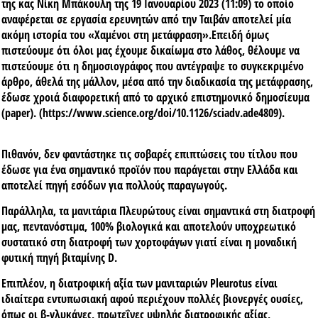
της κας Νίκη Μπάκουλη της 19 Ιανουαρίου 2023 (11:09) το οποίο
αναφέρεται σε εργασία ερευνητών από την Ταιβάν αποτελεί μία
ακόμη ιστορία του «Χαμένοι στη μετάφραση».Επειδή όμως
πιστεύουμε ότι όλοι μας έχουμε δικαίωμα στο λάθος, θέλουμε να
πιστεύουμε ότι η δημοσιογράφος που αντέγραψε το συγκεκριμένο
άρθρο, άθελά της μάλλον, μέσα από την διαδικασία της μετάφρασης,
έδωσε χροιά διαφορετική από τo αρχικό επιστημονικό δημοσίευμα
(paper). (
https://www.science.org/doi/10.1126/sciadv.ade4809
).
Πιθανόν, δεν φαντάστηκε
τις σοβαρές επιπτώσεις του τίτλου που
έδωσε
για ένα σημαντικό προϊόν που παράγεται στην Ελλάδα και
αποτελεί πηγή εσόδων για πολλούς παραγωγούς.
Παράλληλα, τα μανιτάρια Πλευρώτους είναι σημαντικά στη διατροφή
μας, πεντανόστιμα, 100% βιολογικά και αποτελούν υποχρεωτικό
συστατικό στη διατροφή των χορτοφάγων γιατί είναι η μοναδική
φυτική πηγή βιταμίνης D.
Επιπλέον, η διατροφική αξία των μανιταριών Pleurotus είναι
ιδιαίτερα εντυπωσιακή αφού περιέχουν πολλές βιονεργές ουσίες,
όπως οι β-γλυκάνες, πρωτεΐνες υψηλής διατροφικής αξίας,