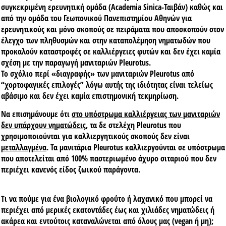
συγκεκριμένη ερευνητική ομάδα (Academia Sinica-Ταιβάν) καθώς και
από την ομάδα του Γεωπονικού Πανεπιστημίου Αθηνών
για
ερευνητικούς και μόνο σκοπούς σε πειράματα
που αποσκοπούν στον
έλεγχο των πληθυσμών και στην καταπολέμηση νηματωδών που
προκαλούν καταστροφές σε καλλιέργειες φυτών και δεν έχει καμία
σχέση με την παραγωγή μανιταριών Pleurotus.
Το σχόλιο περί «διαγραφής» των μανιταριών Pleurotus από
“χορτοφαγικές επιλογές” λόγω αυτής της ιδιότητας
είναι τελείως
αβάσιμo και δεν έχει καμία επιστημονική τεκμηρίωση
.
Να επισημάνουμε ότι
στο υπόστρωμα καλλιέργειας των μανιταριών
δεν υπάρχουν νηματώδεις
, τα δε στελέχη Pleurotus που
χρησιμοποιούνται για καλλιεργητικούς σκοπούς
δεν είναι
μεταλλαγμένα
. Τα μανιτάρια Pleurotus καλλιεργούνται σε υπόστρωμα
που αποτελείται από
100% παστεριωμένο άχυρο
σιταριού που δεν
περιέχει
κανενός είδος ζωικού παράγοντα
.
Τι να πούμε για ένα βιολογικό φρούτο ή λαχανικό που μπορεί να
περιέχει από μερικές εκατοντάδες έως και χιλιάδες νηματώδεις ή
ακάρεα και εντούτοις καταναλώνεται από όλους μας (vegan ή μη);